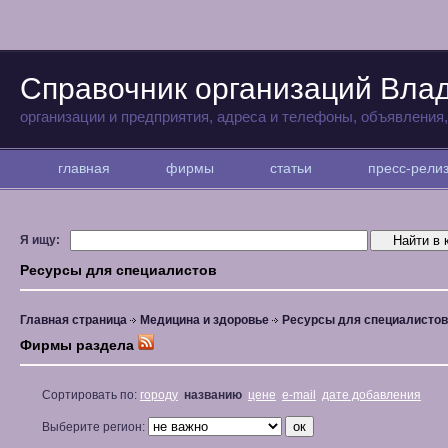
Справочник организаций Вла
организации и предприятия, адреса и телефоны, объявления
главная
фирмы
статьи
пресс-рел
Я ищу:
Ресурсы для специалистов
Главная страница
Медицина и здоровье
Ресурсы для специалистов
Фирмы раздела
Сортировать по:
городу
названию
цене
e-mail
дате добавления
Выберите регион: