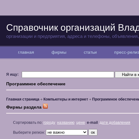
Справочник организаций Вла
организации и предприятия, адреса и телефоны, объявления
главная
фирмы
статьи
пресс-рел
Я ищу:
Программное обеспечение
Главная страница
Компьютеры и интернет
Программное обеспечен
Фирмы раздела
Сортировать по:
городу
названию
цене
e-mail
дате добавления
Выберите регион: