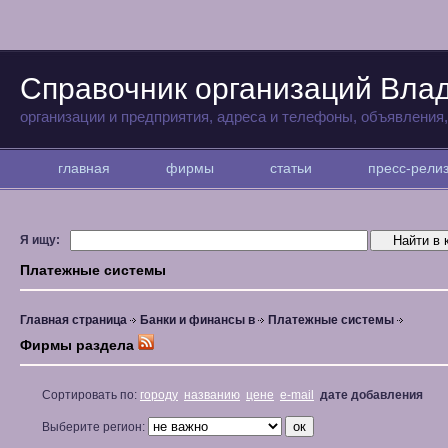
Справочник организаций Вла
организации и предприятия, адреса и телефоны, объявления
главная
фирмы
статьи
пресс-рел
Я ищу:
Платежные системы
Главная страница
Банки и финансы в
Платежные системы
Фирмы раздела
Сортировать по:
городу
названию
цене
e-mail
дате добавления
Выберите регион: