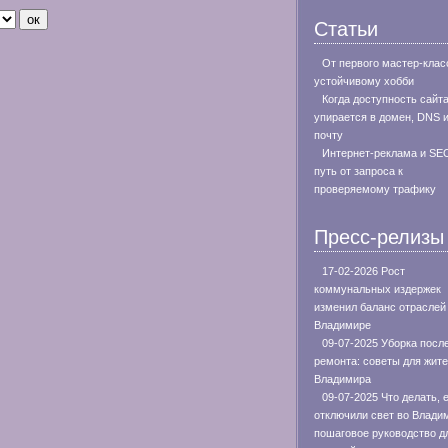
Статьи
От первого мастер-клас
устойчивому хобби
Когда доступность сайт
упирается в домен, DNS 
почту
Интернет-реклама и SE
путь от запроса к
проверяемому трафику
Пресс-релизы
17-02-2026 Рост
коммунальных издержек
изменил баланс отраслей
Владимире
09-07-2025 Уборка посл
ремонта: советы для жит
Владимира
09-07-2025 Что делать, 
отключили свет во Влади
пошаговое руководство д