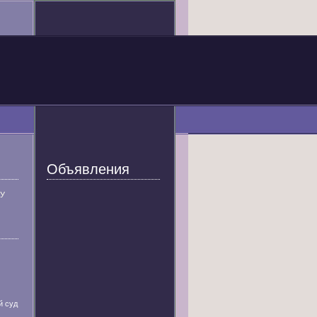
Объявления
У
й суд