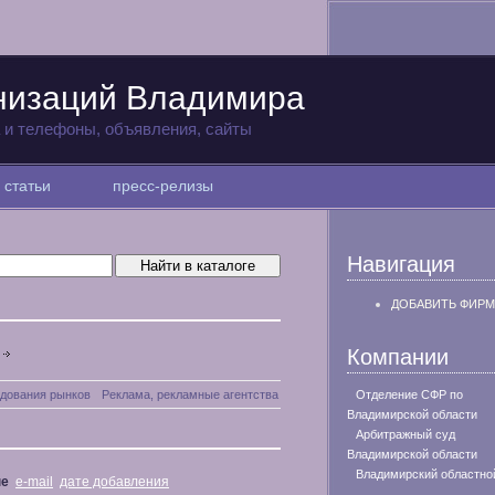
низаций Владимира
а и телефоны, объявления, сайты
статьи
пресс-релизы
Навигация
ДОБАВИТЬ ФИРМ
Компании
едования рынков
Реклама, рекламные агентства
Отделение СФР по
Владимирской области
Арбитражный суд
Владимирской области
Владимирский областно
не
e-mail
дате добавления