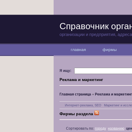
Справочник орга
организации и предприятия, адрес
главная
фирмы
Я ищу:
Реклама и маркетинг
Главная страница
Реклама и маркетинг
Интернет-реклама, SEO
Маркетинг и иссл
Фирмы раздела
Сортировать по:
городу
названию
це