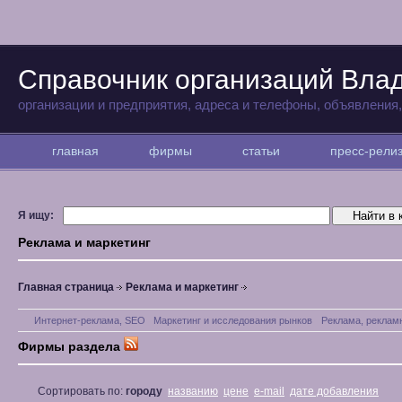
Справочник организаций Вла
организации и предприятия, адреса и телефоны, объявления
главная
фирмы
статьи
пресс-рел
Я ищу:
Реклама и маркетинг
Главная страница
Реклама и маркетинг
Интернет-реклама, SEO
Маркетинг и исследования рынков
Реклама, реклам
Фирмы раздела
Сортировать по:
городу
названию
цене
e-mail
дате добавления