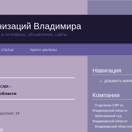
низаций Владимира
а и телефоны, объявления, сайты
статьи
пресс-релизы
Навигация
ДОБАВИТЬ ФИРМ
, СМИ
области
Компании
Отделение СФР по
Владимирской области
проспект, 19
Арбитражный суд
Владимирской области
Владимирский областно
.ru