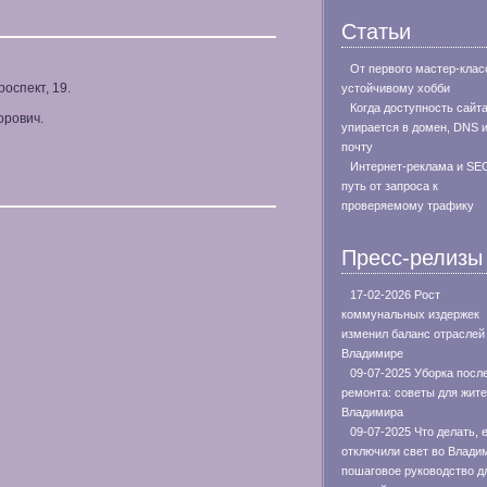
Статьи
От первого мастер-клас
роспект, 19.
устойчивому хобби
Когда доступность сайт
орович.
упирается в домен, DNS 
почту
Интернет-реклама и SE
путь от запроса к
проверяемому трафику
Пресс-релизы
17-02-2026 Рост
коммунальных издержек
изменил баланс отраслей
Владимире
09-07-2025 Уборка посл
ремонта: советы для жит
Владимира
09-07-2025 Что делать, 
отключили свет во Влади
пошаговое руководство д