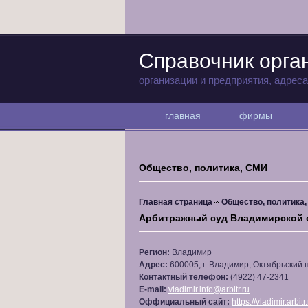
Справочник орга
организации и предприятия, адрес
главная
фирмы
Общество, политика, СМИ
Главная страница
Общество, политика
Арбитражный суд Владимирской 
Регион:
Владимир
Адрес:
600005, г. Владимир, Октябрьский 
Контактный телефон:
(4922) 47-2341
E-mail:
vladimir.info@arbitr.ru
Оффициальный сайт:
https://vladimir.arbitr