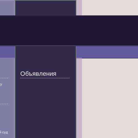
Объявления
У
й суд