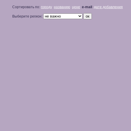
Сортировать по:
городу
названию
цене
e-mail
дате добавления
Выберите регион: