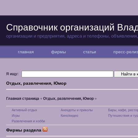
Справочник организаций Вла
организации и предприятия, адреса и телефоны, объявления
главная
фирмы
статьи
пресс-рел
Я ищу:
Отдых, развлечения, Юмор
Главная страница
Отдых, развлечения, Юмор
Активный отдых
Анекдоты и приколы
Бары, кафе, рест
Игры
Кино/видео
Путешествия и ту
Развлечения и хобби
Фирмы раздела